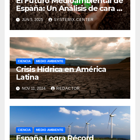
El Futuro Medioambiental de
España: Un Análisis de cara a
2026
JUN 5, 2025
SYSTEMIX.CENTER
CIENCIA
MEDIO AMBIENTE
Crisis Hídrica en América
Latina
NOV 11, 2024
REDACTOR
CIENCIA
MEDIO AMBIENTE
España Logra Récord