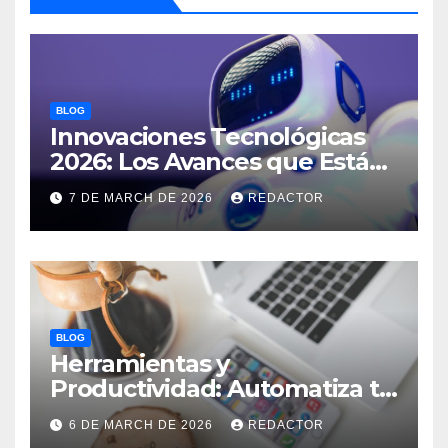
BLOG
Innovaciones Tecnológicas
2026: Los Avances que Están
Revolucionando el Mundo
7 DE MARCH DE 2026
REDACTOR
BLOG
Herramientas y
Productividad: Automatiza tu
Negocio y Ahorra Tiempo
6 DE MARCH DE 2026
REDACTOR