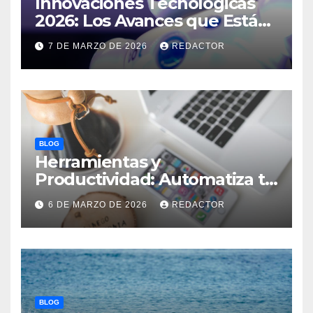
Innovaciones Tecnológicas
2026: Los Avances que Están
Revolucionando el Mundo
7 DE MARZO DE 2026
REDACTOR
BLOG
Herramientas y
Productividad: Automatiza tu
Negocio y Ahorra Tiempo
6 DE MARZO DE 2026
REDACTOR
BLOG