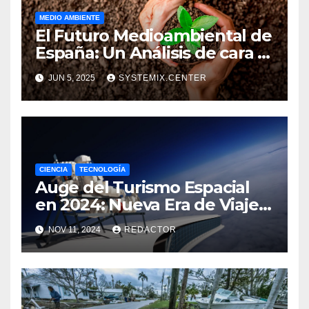
MEDIO AMBIENTE
El Futuro Medioambiental de
España: Un Análisis de cara a
2026
JUN 5, 2025
SYSTEMIX.CENTER
CIENCIA
TECNOLOGÍA
Auge del Turismo Espacial
en 2024: Nueva Era de Viajes
Comerciales al Espacio
NOV 11, 2024
REDACTOR