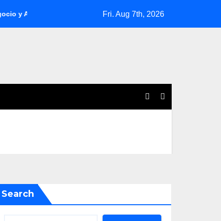
Fri. Aug 7th, 2026
Ahorra Tiempo
Las Tendencias que Transforman el Mundo Atl
Search