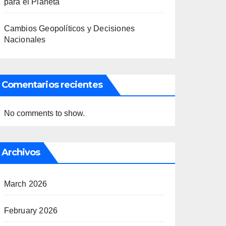
para el Planeta
Cambios Geopolíticos y Decisiones
Nacionales
Comentarios recientes
No comments to show.
Archivos
March 2026
February 2026