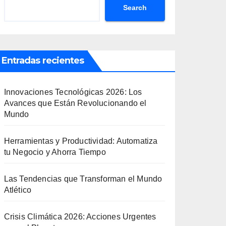
Search
Entradas recientes
Innovaciones Tecnológicas 2026: Los
Avances que Están Revolucionando el
Mundo
Herramientas y Productividad: Automatiza
tu Negocio y Ahorra Tiempo
Las Tendencias que Transforman el Mundo
Atlético
Crisis Climática 2026: Acciones Urgentes