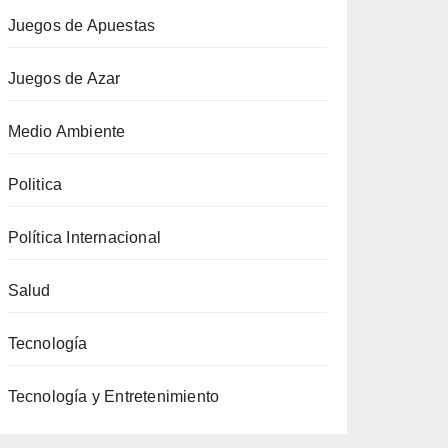
Juegos de Apuestas
Juegos de Azar
Medio Ambiente
Politica
Política Internacional
Salud
Tecnología
Tecnología y Entretenimiento