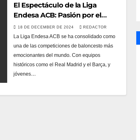
El Espectáculo de la Liga
Endesa ACB: Pasión por el
Baloncesto
18 DE DECEMBER DE 2024
REDACTOR
La Liga Endesa ACB se ha consolidado como
una de las competiciones de baloncesto más
emocionantes del mundo. Con equipos
históricos como el Real Madrid y el Barça, y
jóvenes…