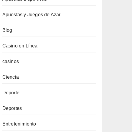
Apuestas y Juegos de Azar
Blog
Casino en Línea
casinos
Ciencia
Deporte
Deportes
Entretenimiento