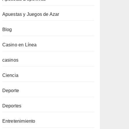
Apuestas y Juegos de Azar
Blog
Casino en Línea
casinos
Ciencia
Deporte
Deportes
Entretenimiento