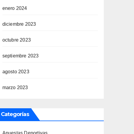
enero 2024
diciembre 2023
octubre 2023
septiembre 2023
agosto 2023
marzo 2023
Categorías
Apuestas Deportivas