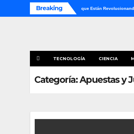
Saltar
Breaking
ecnológicas 2026: Los Avances que Están Revolucionando el Mu
al
contenido
TECNOLOGÍA
CIENCIA
Categoría:
Apuestas y 