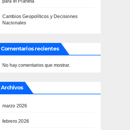
para el Planeta
Cambios Geopolíticos y Decisiones
Nacionales
Comentarios recientes
No hay comentarios que mostrar.
Archivos
marzo 2026
febrero 2026