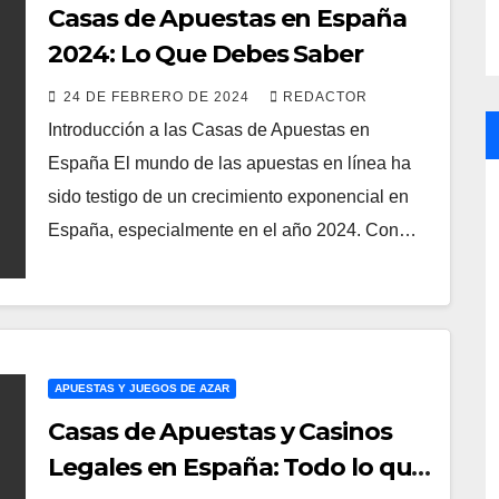
Casas de Apuestas en España
2024: Lo Que Debes Saber
24 DE FEBRERO DE 2024
REDACTOR
Introducción a las Casas de Apuestas en
España El mundo de las apuestas en línea ha
sido testigo de un crecimiento exponencial en
España, especialmente en el año 2024. Con…
APUESTAS Y JUEGOS DE AZAR
Casas de Apuestas y Casinos
Legales en España: Todo lo que