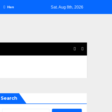
Sat. Aug 8th, 2026
Herramientas y Productividad: Automatiza tu Negocio y Ahor
Search