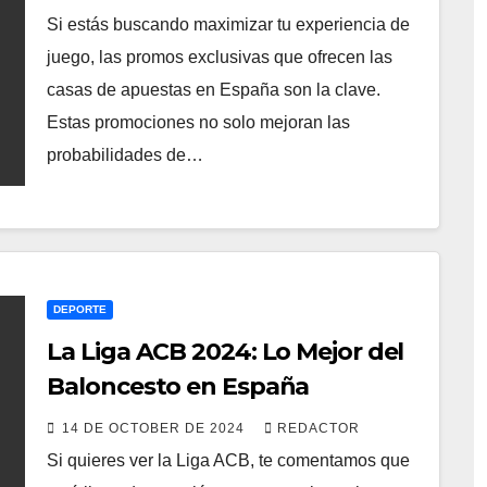
Si estás buscando maximizar tu experiencia de
juego, las promos exclusivas que ofrecen las
casas de apuestas en España son la clave.
Estas promociones no solo mejoran las
probabilidades de…
DEPORTE
La Liga ACB 2024: Lo Mejor del
Baloncesto en España
14 DE OCTOBER DE 2024
REDACTOR
Si quieres ver la Liga ACB, te comentamos que