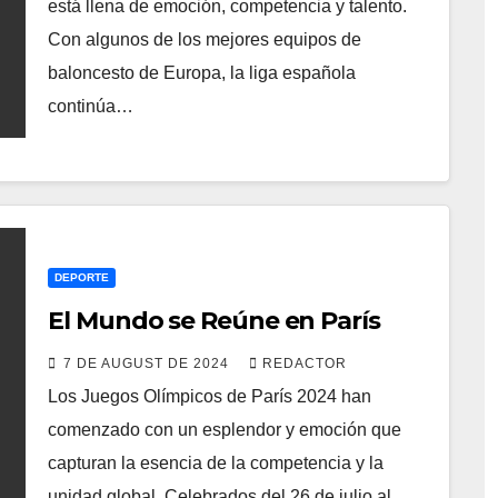
está llena de emoción, competencia y talento.
Con algunos de los mejores equipos de
baloncesto de Europa, la liga española
continúa…
DEPORTE
El Mundo se Reúne en París
7 DE AUGUST DE 2024
REDACTOR
Los Juegos Olímpicos de París 2024 han
comenzado con un esplendor y emoción que
capturan la esencia de la competencia y la
unidad global. Celebrados del 26 de julio al…