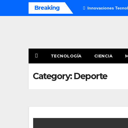
Skip
Breaking
Innovaciones Tecno
to
content
TECNOLOGÍA
CIENCIA
Category:
Deporte