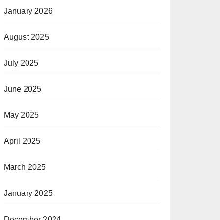
January 2026
August 2025
July 2025
June 2025
May 2025
April 2025
March 2025
January 2025
December 2024