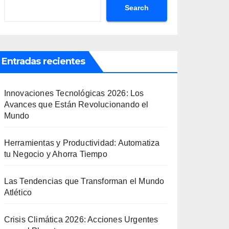
Search
Entradas recientes
Innovaciones Tecnológicas 2026: Los
Avances que Están Revolucionando el
Mundo
Herramientas y Productividad: Automatiza
tu Negocio y Ahorra Tiempo
Las Tendencias que Transforman el Mundo
Atlético
Crisis Climática 2026: Acciones Urgentes