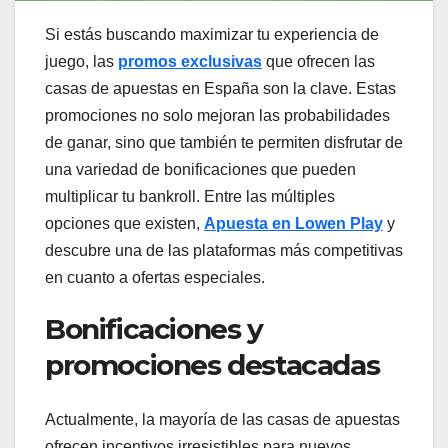
Si estás buscando maximizar tu experiencia de
juego, las
promos exclusivas
que ofrecen las
casas de apuestas en España son la clave. Estas
promociones no solo mejoran las probabilidades
de ganar, sino que también te permiten disfrutar de
una variedad de bonificaciones que pueden
multiplicar tu bankroll. Entre las múltiples
opciones que existen,
Apuesta en Lowen Play
y
descubre una de las plataformas más competitivas
en cuanto a ofertas especiales.
Bonificaciones y
promociones destacadas
Actualmente, la mayoría de las casas de apuestas
ofrecen incentivos irresistibles para nuevos