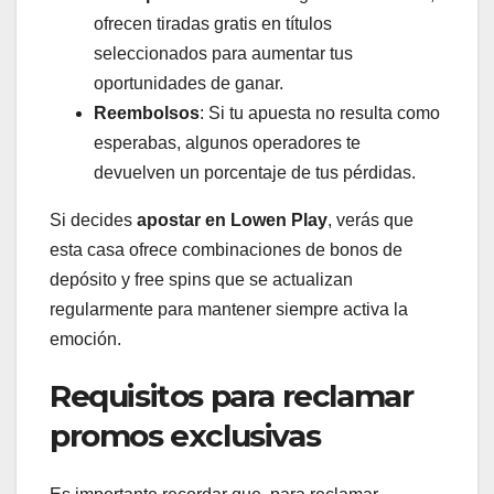
ofrecen tiradas gratis en títulos
seleccionados para aumentar tus
oportunidades de ganar.
Reembolsos
: Si tu apuesta no resulta como
esperabas, algunos operadores te
devuelven un porcentaje de tus pérdidas.
Si decides
apostar en Lowen Play
, verás que
esta casa ofrece combinaciones de bonos de
depósito y free spins que se actualizan
regularmente para mantener siempre activa la
emoción.
Requisitos para reclamar
promos exclusivas