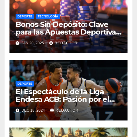
DEPORTE
TECNOLOGÍA
Bonos Sin Depósito: Clave
para las Apuestas Deportivas
en 2025
JAN 20, 2025
REDACTOR
DEPORTE
El Espectáculo de la Liga
Endesa ACB: Pasión por el
Baloncesto
DEC 18, 2024
REDACTOR