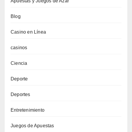
Apuestas y Juegos de Azar
Blog
Casino en Línea
casinos
Ciencia
Deporte
Deportes
Entretenimiento
Juegos de Apuestas