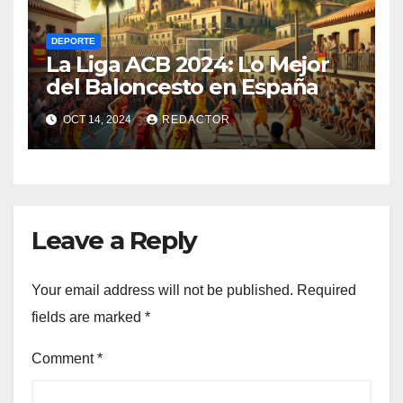
DEPORTE
La Liga ACB 2024: Lo Mejor
del Baloncesto en España
OCT 14, 2024
REDACTOR
Leave a Reply
Your email address will not be published.
Required
fields are marked
*
Comment
*