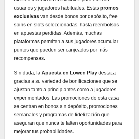
usuarios y jugadores habituales. Estas
promos
exclusivas
van desde bonos por depósito, free
spins en slots seleccionadas, hasta reembolsos
en apuestas perdidas. Además, muchas
plataformas permiten a sus jugadores acumular
puntos que pueden ser canjeados por más
recompensas.
Sin duda, la
Apuesta en Lowen Play
destaca
gracias a su variedad de bonificaciones que se
ajustan tanto a principiantes como a jugadores
experimentados. Las promociones de esta casa
se centran en bonos sin depósito, promociones
semanales y programas de fidelización que
aseguran que nunca te falten oportunidades para
mejorar tus probabilidades.