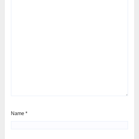
Name
*