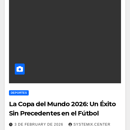
DEPORTES
La Copa del Mundo 2026: Un Éxito
Sin Precedentes en el Fútbol
3 DE FEBRUARY DE 2026
SYSTEMIX.CENTER