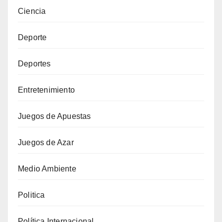
Ciencia
Deporte
Deportes
Entretenimiento
Juegos de Apuestas
Juegos de Azar
Medio Ambiente
Politica
Política Internacional