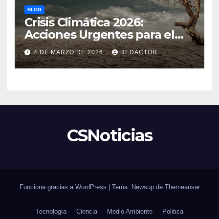
BLOG
Crisis Climática 2026:
Acciones Urgentes para el
Planeta
4 DE MARZO DE 2026
REDACTOR
CSNoticias
Funciona gracias a WordPress
|
Tema: Newsup de
Themeansar
Tecnología
Ciencia
Medio Ambiente
Politica