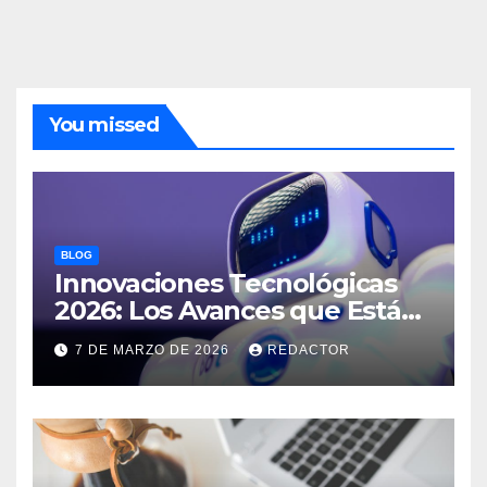
You missed
BLOG
Innovaciones Tecnológicas
2026: Los Avances que Están
Revolucionando el Mundo
7 DE MARZO DE 2026
REDACTOR