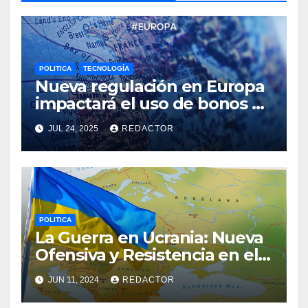
POLITICA
TECNOLOGÍA
Nueva regulación en Europa
impactará el uso de bonos en
casas de apuestas online
JUL 24, 2025
REDACTOR
POLITICA
La Guerra en Ucrania: Nueva
Ofensiva y Resistencia en el
Donbás
JUN 11, 2024
REDACTOR