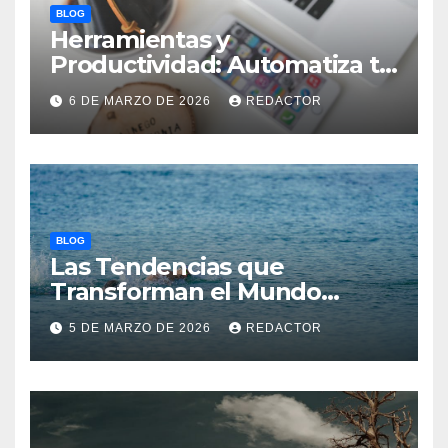
BLOG
Herramientas y
Productividad: Automatiza tu
Negocio y Ahorra Tiempo
6 DE MARZO DE 2026
REDACTOR
BLOG
Las Tendencias que
Transforman el Mundo
Atlético
5 DE MARZO DE 2026
REDACTOR