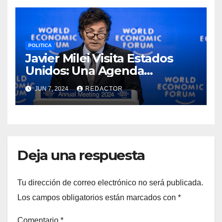
POLITICA
Javier Milei Visita Estados
Unidos: Una Agenda
Económica y Política
JUN 7, 2024
REDACTOR
Ambiciosa
Deja una respuesta
Tu dirección de correo electrónico no será publicada.
Los campos obligatorios están marcados con
*
Comentario
*