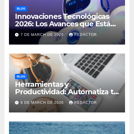
BLOG
Innovaciones Tecnológicas
2026: Los Avances que Están
Revolucionando el Mundo
7 DE MARCH DE 2026
REDACTOR
BLOG
Herramientas y
Productividad: Automatiza tu
Negocio y Ahorra Tiempo
6 DE MARCH DE 2026
REDACTOR