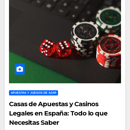
APUESTAS Y JUEGOS DE AZAR
Casas de Apuestas y Casinos
Legales en España: Todo lo que
Necesitas Saber