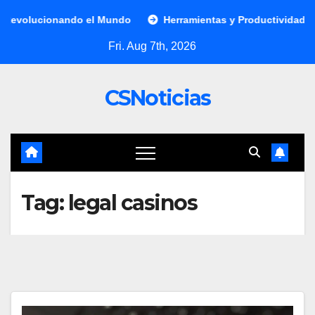
Skip
lucionando el Mundo
Herramientas y Productividad: Automa
to
Fri. Aug 7th, 2026
content
CSNoticias
Tag:
legal casinos