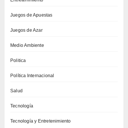
Juegos de Apuestas
Juegos de Azar
Medio Ambiente
Politica
Política Internacional
Salud
Tecnología
Tecnología y Entretenimiento