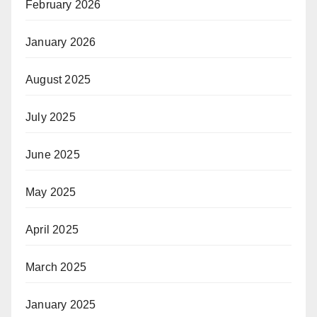
February 2026
January 2026
August 2025
July 2025
June 2025
May 2025
April 2025
March 2025
January 2025