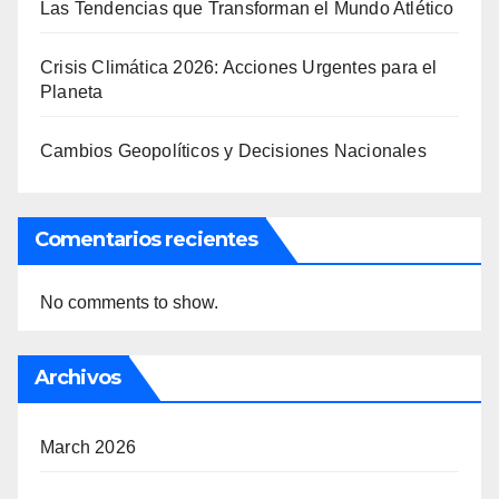
Las Tendencias que Transforman el Mundo Atlético
Crisis Climática 2026: Acciones Urgentes para el
Planeta
Cambios Geopolíticos y Decisiones Nacionales
Comentarios recientes
No comments to show.
Archivos
March 2026