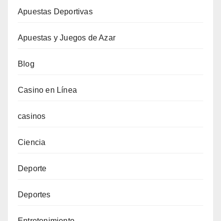
Apuestas Deportivas
Apuestas y Juegos de Azar
Blog
Casino en Línea
casinos
Ciencia
Deporte
Deportes
Entretenimiento