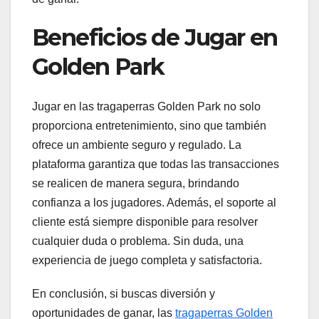
Beneficios de Jugar en
Golden Park
Jugar en las tragaperras Golden Park no solo
proporciona entretenimiento, sino que también
ofrece un ambiente seguro y regulado. La
plataforma garantiza que todas las transacciones
se realicen de manera segura, brindando
confianza a los jugadores. Además, el soporte al
cliente está siempre disponible para resolver
cualquier duda o problema. Sin duda, una
experiencia de juego completa y satisfactoria.
En conclusión, si buscas diversión y
oportunidades de ganar, las
tragaperras Golden