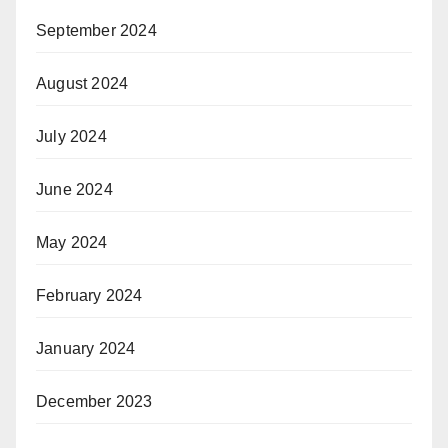
September 2024
August 2024
July 2024
June 2024
May 2024
February 2024
January 2024
December 2023