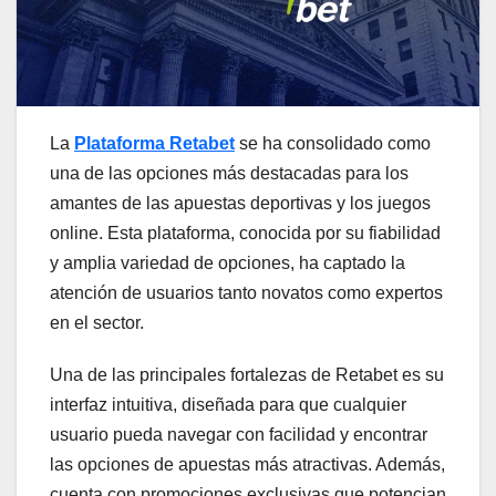
La
Plataforma Retabet
se ha consolidado como
una de las opciones más destacadas para los
amantes de las apuestas deportivas y los juegos
online. Esta plataforma, conocida por su fiabilidad
y amplia variedad de opciones, ha captado la
atención de usuarios tanto novatos como expertos
en el sector.
Una de las principales fortalezas de Retabet es su
interfaz intuitiva, diseñada para que cualquier
usuario pueda navegar con facilidad y encontrar
las opciones de apuestas más atractivas. Además,
cuenta con promociones exclusivas que potencian