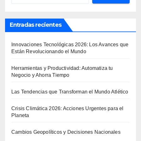
Entradas recientes
Innovaciones Tecnológicas 2026: Los Avances que
Están Revolucionando el Mundo
Herramientas y Productividad: Automatiza tu
Negocio y Ahorra Tiempo
Las Tendencias que Transforman el Mundo Atlético
Crisis Climática 2026: Acciones Urgentes para el
Planeta
Cambios Geopolíticos y Decisiones Nacionales