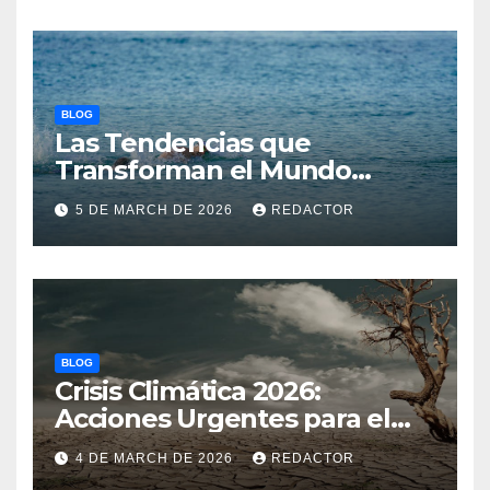
BLOG
Las Tendencias que
Transforman el Mundo
Atlético
5 DE MARCH DE 2026
REDACTOR
BLOG
Crisis Climática 2026:
Acciones Urgentes para el
Planeta
4 DE MARCH DE 2026
REDACTOR