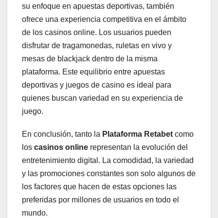
su enfoque en apuestas deportivas, también
ofrece una experiencia competitiva en el ámbito
de los casinos online. Los usuarios pueden
disfrutar de tragamonedas, ruletas en vivo y
mesas de blackjack dentro de la misma
plataforma. Este equilibrio entre apuestas
deportivas y juegos de casino es ideal para
quienes buscan variedad en su experiencia de
juego.
En conclusión, tanto la
Plataforma Retabet
como
los
casinos online
representan la evolución del
entretenimiento digital. La comodidad, la variedad
y las promociones constantes son solo algunos de
los factores que hacen de estas opciones las
preferidas por millones de usuarios en todo el
mundo.