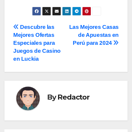
Post
Descubre las
Las Mejores Casas
Mejores Ofertas
de Apuestas en
navigation
Especiales para
Perú para 2024
Juegos de Casino
en Luckia
By
Redactor