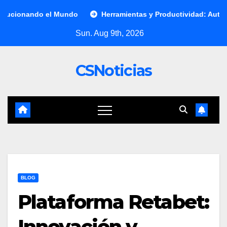
Skip
do el Mundo
Herramientas y Productividad: Automatiza tu 
to
Sun. Aug 9th, 2026
content
CSNoticias
BLOG
Plataforma Retabet:
Innovación y