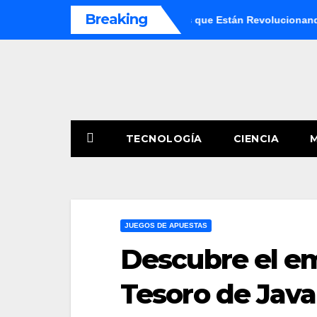
Skip
Breaking
ecnológicas 2026: Los Avances que Están Revolucionando el M
to
content
TECNOLOGÍA
CIENCIA
JUEGOS DE APUESTAS
Descubre el e
Tesoro de Java