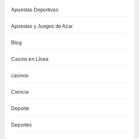
Apuestas Deportivas
Apuestas y Juegos de Azar
Blog
Casino en Línea
casinos
Ciencia
Deporte
Deportes