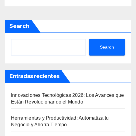
Search
Search
Entradas recientes
Innovaciones Tecnológicas 2026: Los Avances que
Están Revolucionando el Mundo
Herramientas y Productividad: Automatiza tu
Negocio y Ahorra Tiempo