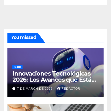
You missed
BLOG
Innovaciones Tecnológicas
2026: Los Avances que Están
Revolucionando el Mundo
7 DE MARCH DE 2026
REDACTOR