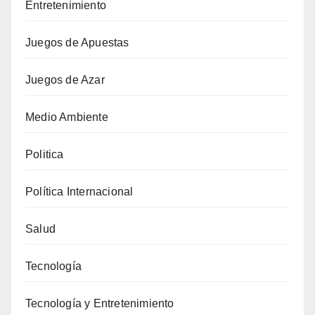
Entretenimiento
Juegos de Apuestas
Juegos de Azar
Medio Ambiente
Politica
Política Internacional
Salud
Tecnología
Tecnología y Entretenimiento