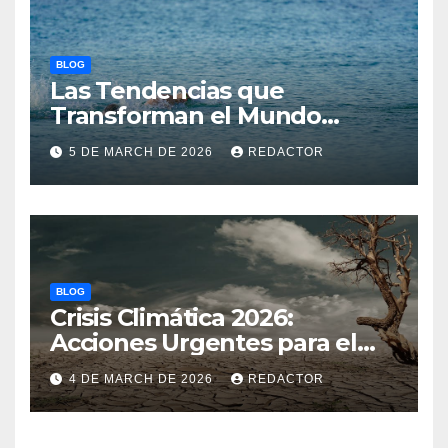
BLOG
Las Tendencias que
Transforman el Mundo
Atlético
5 DE MARCH DE 2026
REDACTOR
BLOG
Crisis Climática 2026:
Acciones Urgentes para el
Planeta
4 DE MARCH DE 2026
REDACTOR