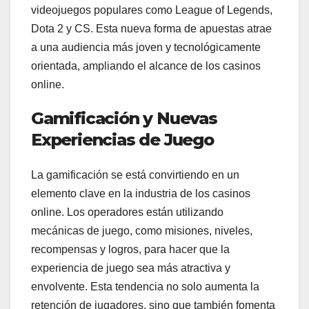
videojuegos populares como League of Legends,
Dota 2 y CS. Esta nueva forma de apuestas atrae
a una audiencia más joven y tecnológicamente
orientada, ampliando el alcance de los casinos
online.
Gamificación y Nuevas
Experiencias de Juego
La gamificación se está convirtiendo en un
elemento clave en la industria de los casinos
online. Los operadores están utilizando
mecánicas de juego, como misiones, niveles,
recompensas y logros, para hacer que la
experiencia de juego sea más atractiva y
envolvente. Esta tendencia no solo aumenta la
retención de jugadores, sino que también fomenta