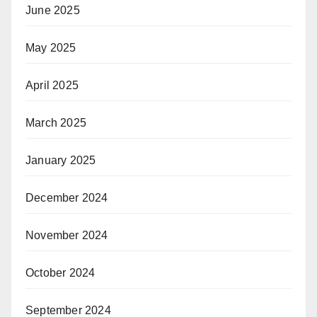
June 2025
May 2025
April 2025
March 2025
January 2025
December 2024
November 2024
October 2024
September 2024