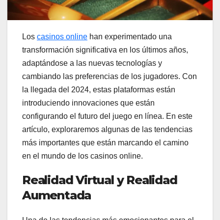
Los
casinos online
han experimentado una
transformación significativa en los últimos años,
adaptándose a las nuevas tecnologías y
cambiando las preferencias de los jugadores. Con
la llegada del 2024, estas plataformas están
introduciendo innovaciones que están
configurando el futuro del juego en línea. En este
artículo, exploraremos algunas de las tendencias
más importantes que están marcando el camino
en el mundo de los casinos online.
Realidad Virtual y Realidad
Aumentada