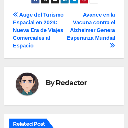
Post
Auge del Turismo
Avance en la
Espacial en 2024:
Vacuna contra el
navigation
Nueva Era de Viajes
Alzheimer Genera
Comerciales al
Esperanza Mundial
Espacio
By
Redactor
Related Post