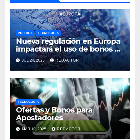
POLITICA
TECNOLOGÍA
Nueva regulación en Europa
impactará el uso de bonos en
casas de apuestas online
JUL 24, 2025
REDACTOR
TECNOLOGÍA
Ofertas y Bonos para
Apostadores
MAR 10, 2025
REDACTOR