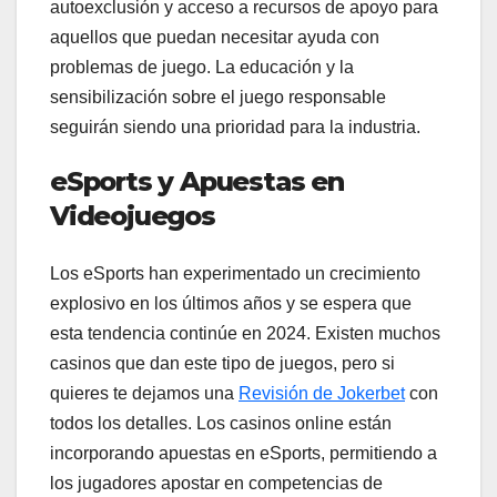
autoexclusión y acceso a recursos de apoyo para
aquellos que puedan necesitar ayuda con
problemas de juego. La educación y la
sensibilización sobre el juego responsable
seguirán siendo una prioridad para la industria.
eSports y Apuestas en
Videojuegos
Los eSports han experimentado un crecimiento
explosivo en los últimos años y se espera que
esta tendencia continúe en 2024. Existen muchos
casinos que dan este tipo de juegos, pero si
quieres te dejamos una
Revisión de Jokerbet
con
todos los detalles. Los casinos online están
incorporando apuestas en eSports, permitiendo a
los jugadores apostar en competencias de